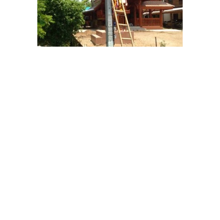
Note ; รายชื่อหน่วยงาน การปกครองส่วนท้องถิ่น อปท ในจ.พะเยา
อำเภอเมืองพะเยา
ระบบเสียงตามสายแบบไร้สาย
เทศบาลเมืองพะเยา
ซ่อมเสียงไร้สายพะเยา
ช่างเสียงไร้สายพะเยา
เสียงตามสายชนิดไร้สาย เสียงไร้สายผ่าน internet ระบบเสียง
ไร้สาย
เทศบาลตำบลท่าวังทอง
เทศบาลตำบลแม่กา
เทศบาลตำบลแม่ปืม
เทศบาลตำบลบ้านต๋อม