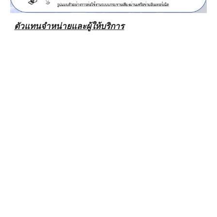
ตัวแทนจำหน่ายและผู้ให้บริการ
คำ ค้น
คำค้น AE01i , AD100i ,AD160i , AD300i , AR100Hi,AD400i ,AC-02i ,IR100i ,IR-
100i กระจายเสียงไร้สายอินเทอร์เน็ต
ช่างเสียงไร้สาย ให้บริการ ใกล้บ้านท่าน ภาคเหนือ 1.
จังหวัดเชียงราย
2.
จังหวัดเชียงใหม่
3.
จังหวัดน่าน
4.
จังหวัดพะเยา
5.
จังหวัดแพร่
6.
จังหวัด
แม่ฮ่องสอน
7.
จังหวัดลำปาง
8
.จังหวัดลำพูน
9.
จังหวัดอุตรดิตถ์
ภาค
ตะวันออกเฉียงเหนือ1.
จังหวัดกาฬสินธุ์
2.
จังหวัดขอนแก่น
3.
จังหวัดชัยภูมิ
4
.จังหวัดนครพนม
5.
จังหวัดนครราชสีมา
6.
จังหวัดบึงกาฬ
7.
จังหวัด
บุรีรัมย์
8.
จังหวัดมหาสารคาม
9.
จังหวัดมุกดาหาร
10
.จังหวัดยโสธร
11.
จังหวัดร้อยเอ็ด
12.
จังหวัดเลย
13.
จังหวัดสกลนคร
14.
จังหวัดสุรินทร์
15.
จังหวัดศรีสะเกษ
16.
จังหวัดหนองคาย
17.
จังหวัดหนองบัวลำภู