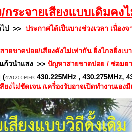
/กระจายเสียงแบบเดิมคงไม่
ั่วไป >>
ประกาศ
ได้เป็นบาง
ช่วงเวล
า เนื่องจ
สายขาดบ่อย/เสียงดังไม่เท่ากัน ยิ่งไกลยิ่งเบา
แก้วนำแสง
>>
ปัญหาสายขาดบ่อย /
ซ่อมยา
ุ
(
430.225MHz , 430.275MHz, 4
420.200MHz
ียงไม่ชัดเจน /เครื่องรับอาจเปิดทำงานเองม